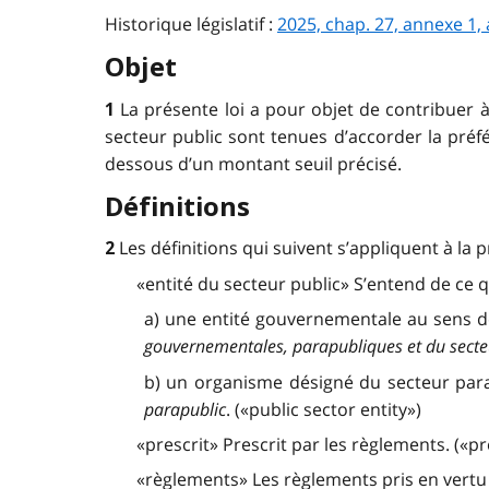
Historique législatif :
2025, chap. 27, annexe 1, 
Objet
La présente loi a pour objet de contribuer 
1
secteur public sont tenues d’accorder la pré
dessous d’un montant seuil précisé.
Définitions
Les définitions qui suivent s’appliquent à la p
2
«entité du secteur public» S’entend de ce qu
a) une entité gouvernementale au sens d
gouvernementales, parapubliques et du secteu
b) un organisme désigné du secteur para
parapublic
. («public sector entity»)
«prescrit» Prescrit par les règlements. («p
«règlements» Les règlements pris en vertu d