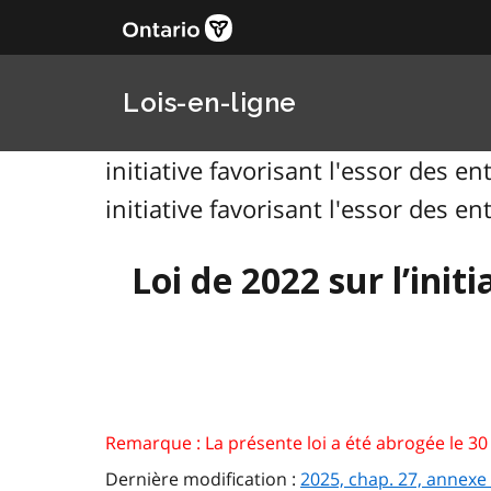
Lois-en-ligne
initiative favorisant l'essor des e
initiative favorisant l'essor des e
Loi de 2022 sur l’init
Remarque : La présente loi a été abrogée le 30 m
Dernière modification :
2025, chap. 27, annexe 1