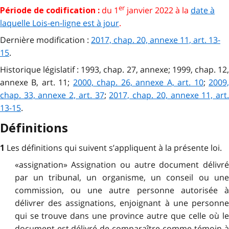
er
du 1
janvier 2022 à la
date à
Période de codification :
laquelle Lois-en-ligne est à jour
.
Dernière modification :
2017, chap. 20, annexe 11, art. 13-
15
.
Historique législatif : 1993, chap. 27, annexe; 1999, chap. 12,
annexe B, art. 11;
2000, chap. 26, annexe A, art. 10
;
2009
chap. 33, annexe 2, art. 37
;
2017, chap. 20, annexe 11, art
13-15
.
Définitions
Les définitions qui suivent s’appliquent à la présente loi.
1
«assignation» Assignation ou autre document délivré
par un tribunal, un organisme, un conseil ou une
commission, ou une autre personne autorisée à
délivrer des assignations, enjoignant à une personne
qui se trouve dans une province autre que celle où le
document est délivré de comparaître comme témoin à