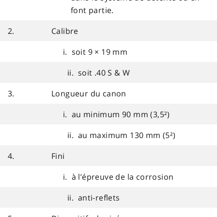
font partie.
2.
Calibre
i. soit 9 × 19 mm
ii. soit .40 S & W
3.
Longueur du canon
i. au minimum 90 mm (3,5²)
ii. au maximum 130 mm (5²)
4.
Fini
i. à l’épreuve de la corrosion
ii. anti-reflets