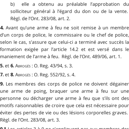
b) elle a obtenu au préalable l’approbation du
solliciteur général à l’égard du don ou de la vente.
Règl. de l’Ont. 283/08, art. 2.
Avant qu’une arme à feu ne soit remise à un membr
4.
d’un corps de police, le commissaire ou le chef de police,
selon le cas, s’assure que celui-ci a terminé avec succès la
formation exigée par l’article 14.2 et est versé dans le
maniement de l’arme à feu. Règl. de l’Ont. 489/06, art. 1.
et
Abrogés
: O. Reg. 43/94, s. 3.
5.
6
.
et
Abrogés
: O. Reg. 552/92, s. 4.
7
.
8.
Les membres des corps de police ne doivent dégaine
9.
une arme de poing, braquer une arme à feu sur une
personne ou décharger une arme à feu que s’ils ont des
motifs raisonnables de croire que cela est nécessaire pour
éviter des pertes de vie ou des lésions corporelles graves.
Règl. de l’Ont. 283/08, art. 3.
Les articles 3 à 9 ne s’appliquent pas aux membres de