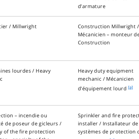
o
d’armature
t
e
a
ier
/ Millwright
Construction Millwright /
Mécanicien – monteur d
Construction
ines lourdes
/ Heavy
Heavy duty equipment
c
mechanic /
Mécanicien
f
[a]
d’équipement lourd
o
o
t
ction – incendie ou
Sprinkler and fire protec
n
té de poseur de gicleurs
/
installer /
Installateur de
o
ty of the fire protection
systèmes de protection 
t