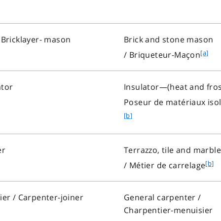
e
o
a
t
n
 Bricklayer- mason
Brick and stone mason
o
f
[a]
/
Briqueteur-Maçon
t
o
e
o
a
ator
Insulator—(heat and fros
t
Poseur de matériaux iso
n
[b]
o
t
e
er
Terrazzo, tile and marble
a
f
[b]
/
Métier de carrelage
o
o
ier
/ Carpenter-joiner
General carpenter /
t
Charpentier-menuisier
n