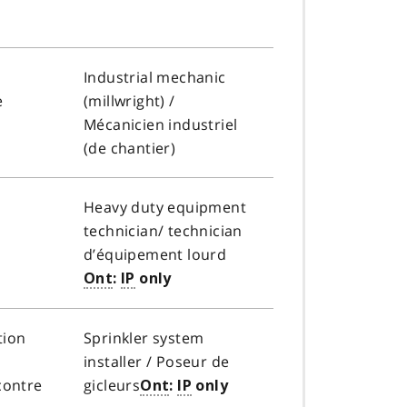
Industrial mechanic
e
(millwright) /
M
écanicien industriel
(de chantier)
Heavy duty equipment
technician/
technician
d’équipement lourd
Ont
:
IP
only
tion
Sprinkler system
installer /
Poseur de
contre
gicleurs
Ont
:
IP
only