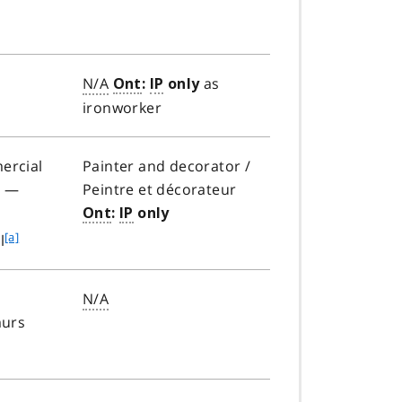
N/A
as
Ont
:
IP
only
ironworker
ercial
Painter and decorator /
e —
Peintre et décorateur
Ont
:
IP
only
f
[a]
l
o
o
N/A
t
murs
n
o
t
e