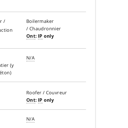
r /
Boilermaker
/
Chaudronnier
f
uction
o
Ont
:
IP
only
o
t
N/A
n
tier (y
o
béton)
t
e
a
Roofer /
Couvreur
Ont
:
IP
only
N/A