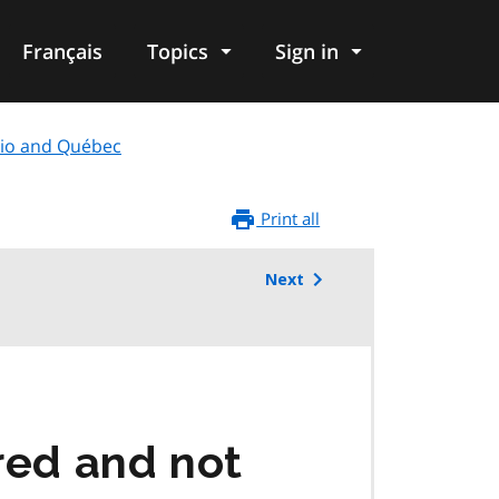
Français
Topics
Sign in
rio and Québec
Print all
Next
red and not