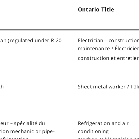
Ontario Title
cian (regulated under R-20
Electrician—constructio
maintenance /
Électrici
construction et entretie
th
Sheet metal worker /
Tôl
eur – spécialité du
Refrigeration and air
ation mechanic or pipe-
conditioning