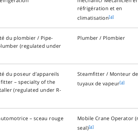
refrigeration
mechanic/
Mécanicien e
réfrigération et en
f
[a]
climatisation
o
o
ité du plombier
/ Pipe-
Plumber /
Plombier
t
f plumber (regulated under
n
o
t
e
ité du poseur d’appareils
Steamfitter /
Monteur d
a
 fitter – specialty of the
f
[a]
tuyaux
de vapeur
aller (regulated under R-
o
o
t
n
automotrice – sceau rouge
Mobile Crane Operator (
o
f
[a]
seal)
t
o