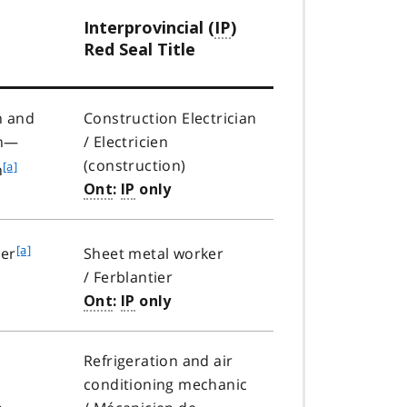
Interprovincial (
IP
)
Red Seal Title
n and
Construction Electrician
en—
/
Electricien
(construction
)
f
[a]
n
o
Ont
:
IP
only
o
t
f
[a]
Sheet metal worker
ier
n
o
/
Ferblantier
o
o
Ont
:
IP
only
t
t
e
n
a
Refrigeration and air
o
conditioning mechanic
t