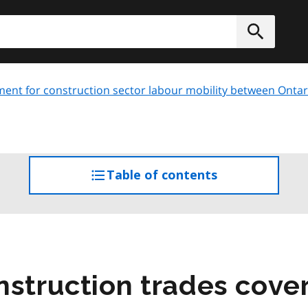
h
Submit
ent for construction sector labour mobility between Onta
Table of contents
access
the
table
of
contents
nstruction trades cove