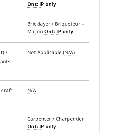
Ont
:
IP
only
Bricklayer /
Briqueteur –
Maçon
Ont
:
IP
only
t) /
Not Applicable (
N/A
)
f
lants
o
o
t
 craft
N/A
n
o
t
e
Carpenter /
Charpentier
b
Ont
:
IP
only