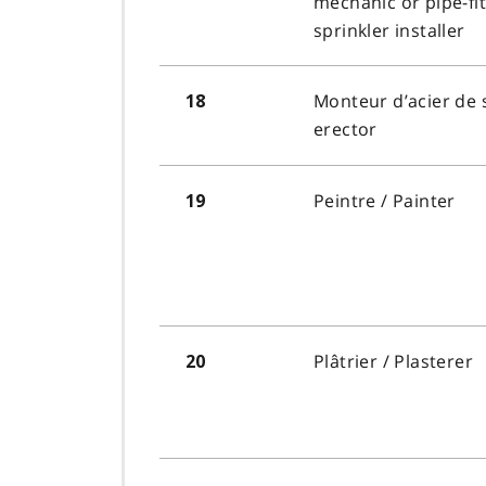
mechanic or pipe-fit
sprinkler installer
Monteur d’acier de 
18
erector
Peintre
/ Painter
19
Plâtrier
/ Plasterer
20