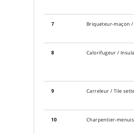
Briqueteur-maçon
/
7
Calorifugeur
/ Insul
8
Carreleur
/ Tile sett
9
C
harpentier-menuis
10