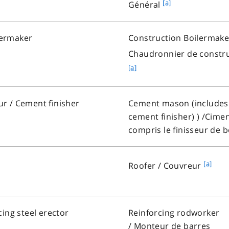
f
[a]
Général
o
o
t
o
e
lermaker
Construction Boilermake
t
b
Chaudronnier de constr
n
[a]
o
t
e
ur
/ Cement finisher
Cement mason (includes
a
cement finisher) ) /
Cimen
compris le finisseur de 
f
[a]
Roofer /
Couvreur
o
o
t
cing steel erector
Reinforcing rodworker
n
/
Monteur de barres