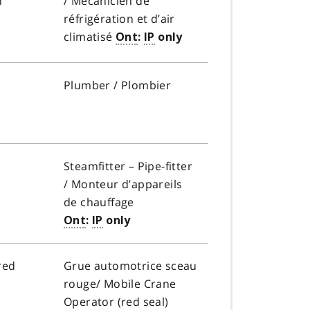
n
/
Mécanicien de
e
réfrigération et d’air
a
climatisé
Ont
:
IP
only
Plumber /
Plombier
e
Steamfitter – Pipe-fitter
/
Monteur d’appareils
de chauffage
Ont
:
IP
only
red
G
rue automotrice sceau
rouge
/ Mobile Crane
Operator (red seal)