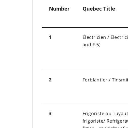
Number
Quebec Title
Électricien
/ Electri
1
and F-5)
Ferblantier / Tinsmi
2
Frigoriste ou Tuyaut
3
frigoriste
/ Refriger