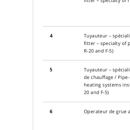
fitter – specialty of 
Tuyauteur – spécial
4
fitter – specialty o
R-20 and F-5)
Tuyauteur – spécial
5
de chauffage
/ Pipe-
heating systems inst
20 and F-5)
Operateur de grue 
6