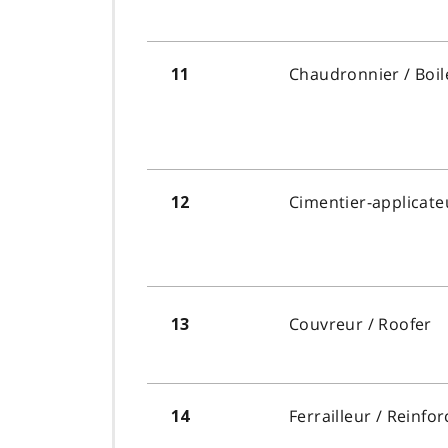
Chaudronnier
/ Boi
11
Cimentier-applicate
12
Couvreur
/ Roofer
13
Ferrailleur
/ Reinfor
14