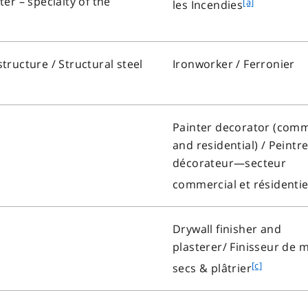
ter – specialty of the
f
[a]
les Incendies
e
o
a
o
t
structure
/ Structural steel
Ironworker /
Ferronier
n
o
t
Painter decorator (comm
e
and residential
) / Peintr
a
décorateur—secteur
commercial et résidentie
Drywall finisher and
plasterer/
Finisseur de 
f
[c]
secs & plâtrier
o
o