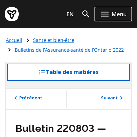
Aller
Page
au
EN
Menu
d'accueil
contenu
du
principal
gouvernement
Accueil
Santé et bien-être
de
l'Ontario
Bulletins de l’Assurance-santé de l’Ontario 2022
Table des matières
accéder
à
la
table
Précédent
Suivant
des
matières
Bulletin 220803 —