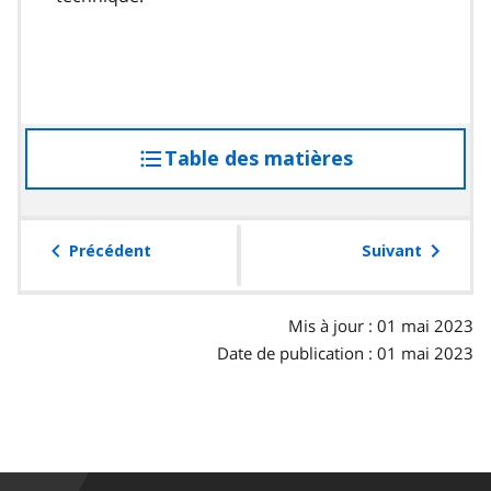
Table des matières
accéder
à
la
table
Précédent
Suivant
des
matières
Mis à jour : 01 mai 2023
Date de publication : 01 mai 2023