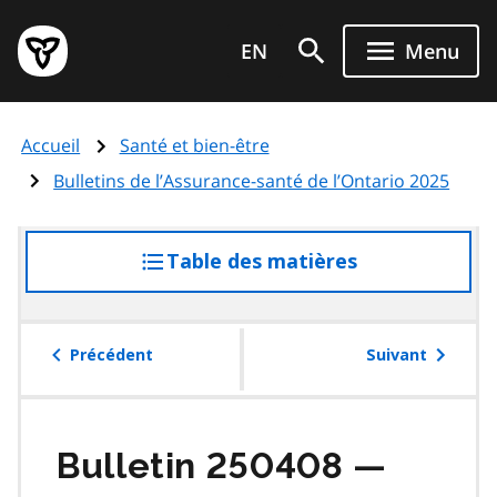
Aller
Page
au
EN
Menu
d'accueil
contenu
du
principal
gouvernement
Accueil
Santé et bien-être
de
l'Ontario
Bulletins de l’Assurance-santé de l’Ontario 2025
Table des matières
accéder
à
la
table
Précédent
Suivant
des
matières
Bulletin 250408 —