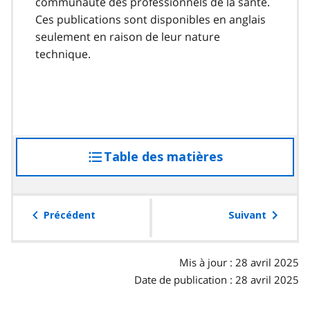
communauté des professionnels de la santé.
Ces publications sont disponibles en anglais
seulement en raison de leur nature
technique.
Table des matières
accéder
à
la
table
Précédent
Suivant
des
matières
Mis à jour : 28 avril 2025
Date de publication : 28 avril 2025