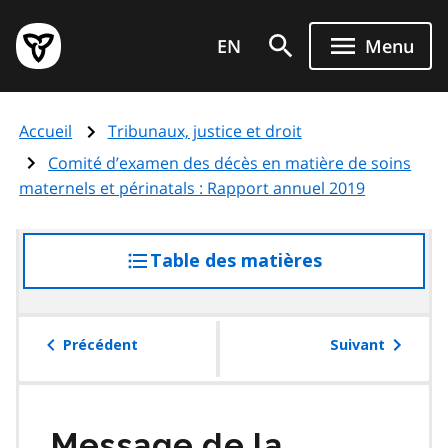
Aller
Page
au
EN
Menu
d'accueil
contenu
du
principal
gouvernement
Accueil
Tribunaux, justice et droit
de
l'Ontario
Comité d’examen des décès en matière de soins
maternels et périnatals : Rapport annuel 2019
Table des matières
accéder
à
la
table
Précédent
Suivant
des
matières
Message de la