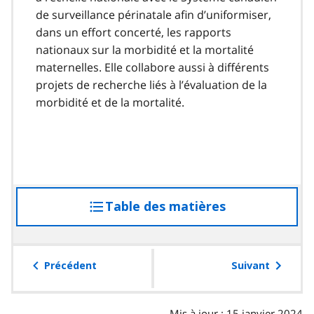
de surveillance périnatale afin d’uniformiser,
dans un effort concerté, les rapports
nationaux sur la morbidité et la mortalité
maternelles. Elle collabore aussi à différents
projets de recherche liés à l’évaluation de la
morbidité et de la mortalité.
Table des matières
accéder
à
la
table
Précédent
Suivant
des
matières
Mis à jour : 15 janvier 2024