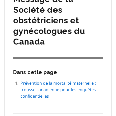
Société des
obstétriciens et
gynécologues du
Canada
Dans cette page
Passer
cette
navigation
Prévention de la mortalité maternelle :
de
trousse canadienne pour les enquêtes
page
confidentielles