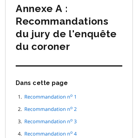
Annexe A :
Recommandations
du jury de l'enquête
du coroner
Dans cette page
Passer
cette
navigation
o
Recommandation n
1
de
page
o
Recommandation n
2
o
Recommandation n
3
o
Recommandation n
4