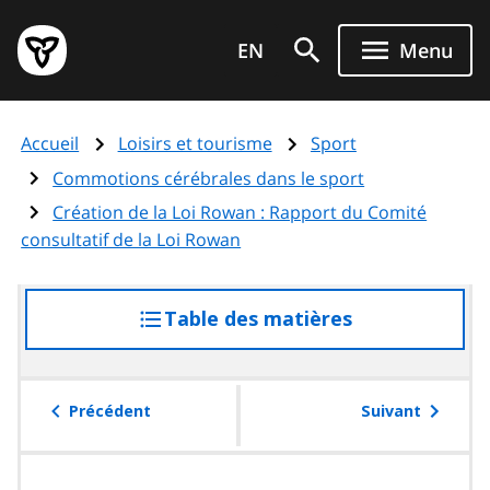
Aller
Page
au
EN
Menu
d'accueil
contenu
du
principal
gouvernement
Accueil
Loisirs et tourisme
Sport
de
l'Ontario
Commotions cérébrales dans le sport
Création de la Loi Rowan : Rapport du Comité
consultatif de la Loi Rowan
Table des matières
accéder
à
la
table
Précédent
Suivant
des
matières