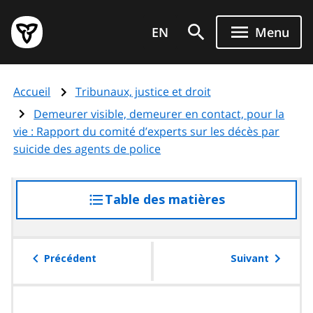
Aller
Page
au
EN
Menu
d'accueil
contenu
du
principal
gouvernement
Accueil
Tribunaux, justice et droit
de
l'Ontario
Demeurer visible, demeurer en contact, pour la
vie : Rapport du comité d’experts sur les décès par
suicide des agents de police
Table des matières
accéder
à
la
table
Précédent
Suivant
des
matières