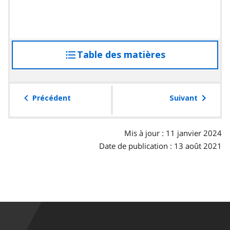
Table des matières
accéder
à
la
table
Précédent
Suivant
des
matières
Mis à jour : 11 janvier 2024
Date de publication : 13 août 2021