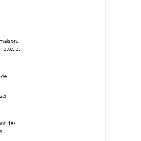
maison,
nette, et
 de
ser
ant des
s