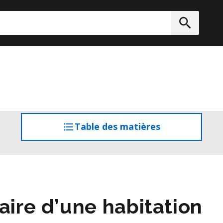
rcher
Soumett
Table des matières
accéder
à
la
table
des
matières
aire d’une habitation