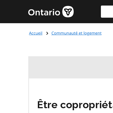
Aller
Reche
Page
au
d'accueil
contenu
du
principal
gouvernement
Accueil
Communauté et logement
de
l'Ontario
Être copropriét