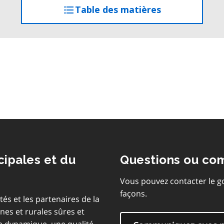
Table des matières
accéder
à
la
table
des
matières
cipales et du
Questions ou co
Vous pouvez contacter le g
façons.
tés et les partenaires de la
es et rurales sûres et