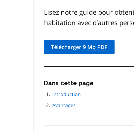
Lisez notre guide pour obteni
habitation avec d’autres per
Télécharger 9
Mo
PDF
Passer
Dans cette page
cette
navigation
Introduction
de
Avantages
page