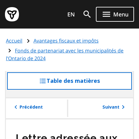
Aller
Page
au
EN
Menu
d'accueil
contenu
du
principal
gouvernement
Accueil
Avantages fiscaux et impôts
de
l'Ontario
Fonds de partenariat avec les municipalités de
l’Ontario de 2024
Table des matières
accéder
à
la
table
Précédent
Suivant
des
matières
Lettre adressée aux