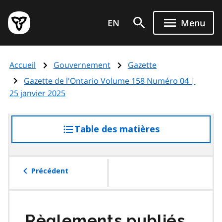
Aller
Page
au
EN
Menu
d'accueil
contenu
du
principal
gouvernement
Accueil
Gouvernement
Gazette
de
l'Ontario
Gazette de l'Ontario Volume 158 Numéro 04 |
25 janvier 2025
Table des matières
accéder
à
la
table
Précédent
des
matières
Règlements publiés