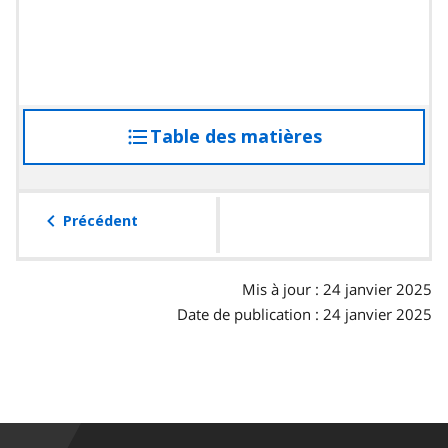
Table des matières
accéder
à
la
table
Précédent
des
matières
Mis à jour : 24 janvier 2025
Date de publication : 24 janvier 2025