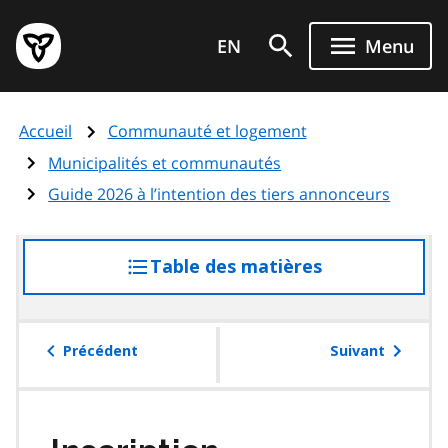
Aller
Page
au
EN
Menu
d'accueil
contenu
du
principal
gouvernement
Accueil
Communauté et logement
de
l'Ontario
Municipalités et communautés
Guide 2026 à l’intention des tiers annonceurs
Table des matières
accéder
à
la
table
Précédent
Suivant
des
matières