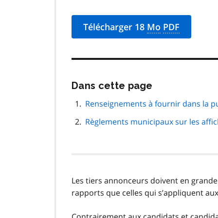
Télécharger 18
Mo
PDF
Passer
Dans cette page
cette
navigation
Renseignements à fournir dans la pu
de
Règlements municipaux sur les affi
page
Les tiers annonceurs doivent en grande 
rapports que celles qui s’appliquent au
Contrairement aux candidats et candida