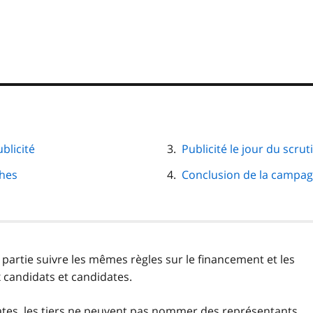
blicité
Publicité le jour du scrut
ches
Conclusion de la campagn
partie suivre les mêmes règles sur le financement et les
x candidats et candidates.
tes, les tiers ne peuvent pas nommer des représentants