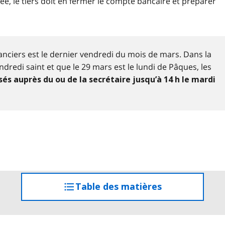
e, le tiers doit en fermer le compte bancaire et préparer
nanciers est le dernier vendredi du mois de mars. Dans la
dredi saint et que le 29 mars est le lundi de Pâques, les
és auprès du ou de la secrétaire jusqu’à 14 h le mardi
Table des matières
accéder
à
la