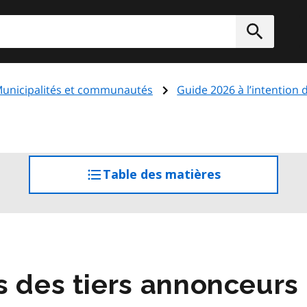
rcher
Soumett
unicipalités et communautés
Guide 2026 à l’intention
Table des matières
accéder
à
la
table
des
matières
 des tiers annonceurs 