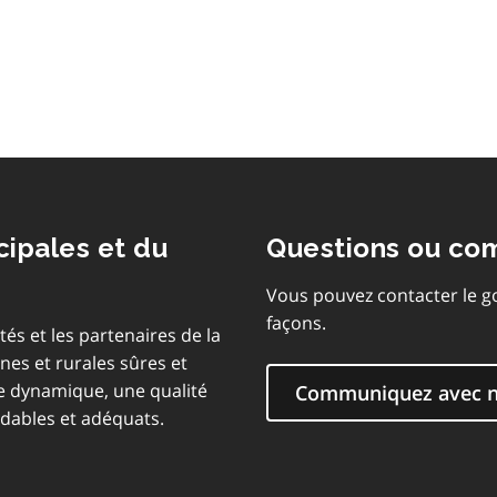
table
des
matières
cipales et du
Questions ou co
Vous pouvez contacter le g
façons.
tés et les partenaires de la
es et rurales sûres et
le dynamique, une qualité
Communiquez avec 
rdables et adéquats.