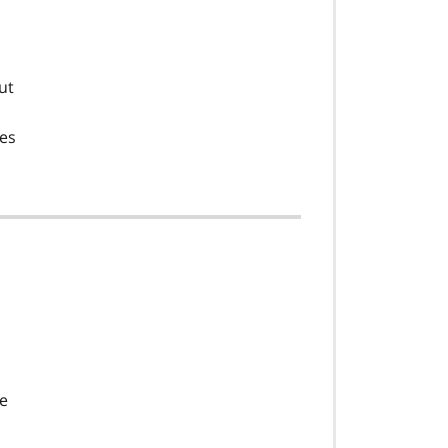
ut
des
le