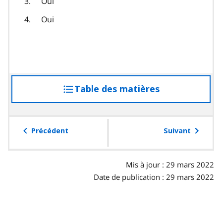
Oui
Oui
Table des matières
accéder
à
la
table
Précédent
Suivant
des
matières
Mis à jour : 29 mars 2022
Date de publication : 29 mars 2022