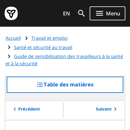
Aller
Page
au
EN
Menu
d'accueil
contenu
du
principal
gouvernement
Accueil
Travail et emploi
de
l'Ontario
Santé et sécurité au travail
Guide de sensibilisation des travailleurs à la santé
et à la sécurité
Table des matières
accéder
à
la
table
Précédent
Suivant
des
matières