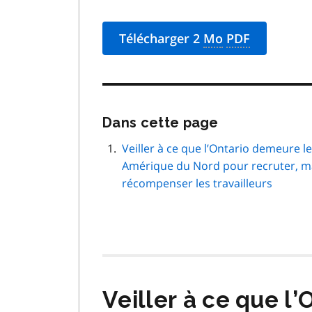
Télécharger 2
Mo
PDF
Passer
Dans cette page
cette
navigation
Veiller à ce que l’Ontario demeure l
de
Amérique du Nord pour recruter, ma
page
récompenser les travailleurs
Veiller à ce que l