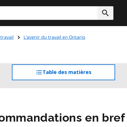
rcher
Soumett
travail
L’avenir du travail en Ontario
Table des matières
accéder
à
la
table
des
matières
commandations en bref