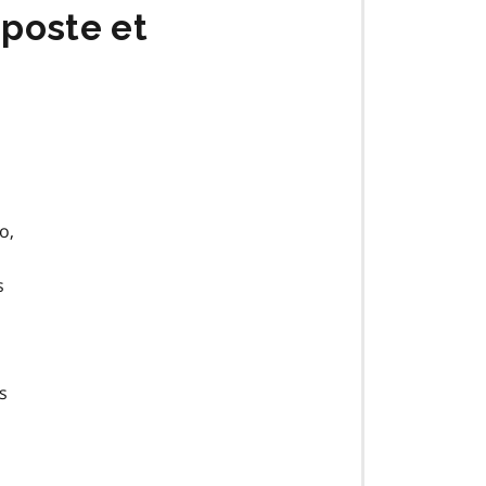
 poste et
o,
s
s