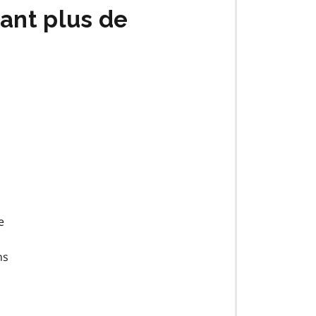
rant plus de
e
ns