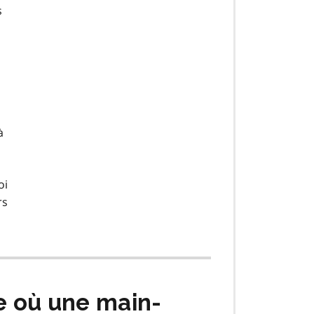
s
à
oi
rs
ce où une main-