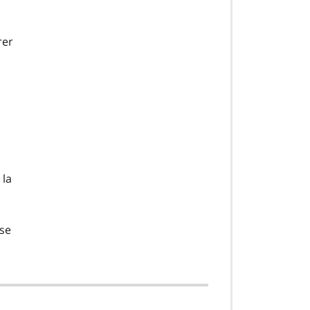
rer
 la
 se