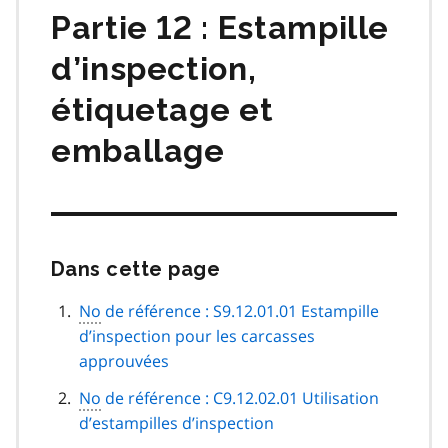
Partie 12 : Estampille
d’inspection,
étiquetage et
emballage
Dans cette page
Passer
cette
navigation
No
de référence : S9.12.01.01 Estampille
de
d’inspection pour les carcasses
page
approuvées
No
de référence : C9.12.02.01 Utilisation
d’estampilles d’inspection