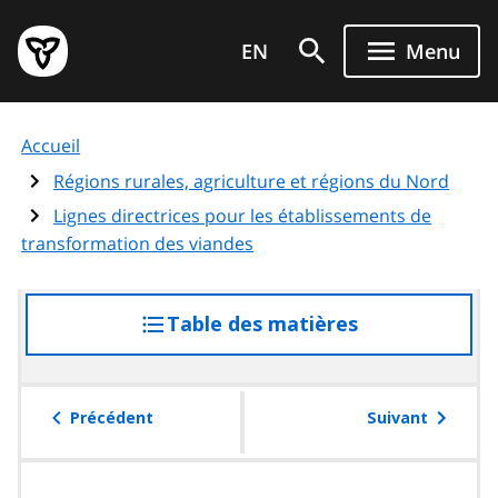
Aller
Page
au
EN
Menu
d'accueil
contenu
du
principal
gouvernement
Accueil
de
l'Ontario
Régions rurales, agriculture et régions du Nord
Lignes directrices pour les établissements de
transformation des viandes
Table des matières
accéder
à
la
table
Précédent
Suivant
des
matières