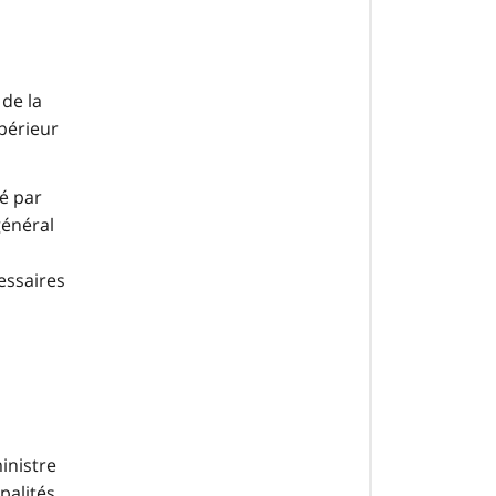
 de la
upérieur
é par
général
essaires
inistre
palités