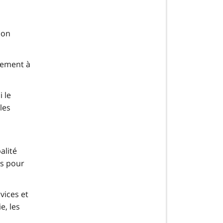
ion
vement à
 le
les
alité
ns pour
vices et
e, les