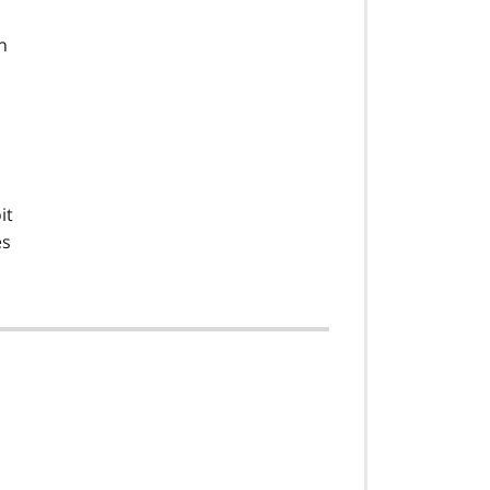
n
it
es