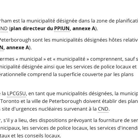
urham est la
municipalité désignée
dans la
zone de planificat
CND
(
).
plan directeur du
PPIUN
, annexe A
de Peterborough sont les
municipalités désignées hôtes
relati
).
UN
, annexe A
ermes « municipal » et «
municipalité
» comprennent, sauf si
icipalité désignée
ainsi que les services de police locaux et 
érationnelle comprend la superficie couverte par les plans
 la
LPCGSU
, en tant que
municipalités désignées
, la municip
 Toronto et la ville de Peterborough
doivent
établir des pla
 site
d'urgences nucléaires survenant à la
CND
.
 s'il y a lieu, des dispositions prévoyant la fourniture de ser
icipaux, les services de police locaux, les services d'incendi
aux et les conseils locaux.