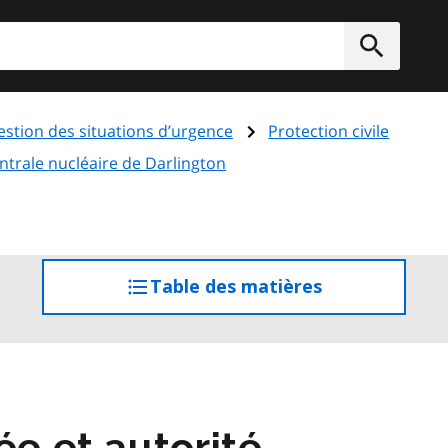
rcher
Soumett
estion des situations d’urgence
Protection civile
ntrale nucléaire de Darlington
Table des matières
accéder
à
la
table
des
matières
ée et autorité