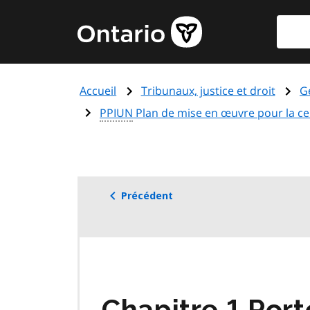
Aller
Reche
Page
au
d'accueil
contenu
du
principal
gouvernement
Accueil
Tribunaux, justice et droit
G
de
l'Ontario
PPIUN
Plan de mise en œuvre pour la ce
Précédent
Chapitre 1 Port