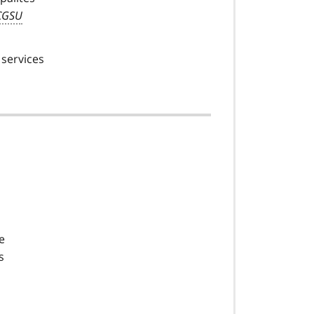
CGSU
 services
e
s