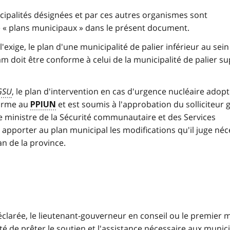
cipalités désignées
et par ces autres organismes sont
« plans municipaux » dans le présent document.
l'exige, le plan d'une
municipalité de palier inférieur
au sein
ham
doit
être conforme à celui de la
municipalité de palier s
GSU
, le plan d'
intervention
en cas d'
urgence nucléaire
adopt
orme au
et est soumis à l'approbation du solliciteur 
PPIUN
le ministre de la Sécurité communautaire et des Services
 apporter au plan municipal les modifications qu'il juge néc
an de la province.
clarée, le lieutenant-gouverneur en conseil ou le premier m
té
de prêter le soutien et l'assistance nécessaire aux
munici