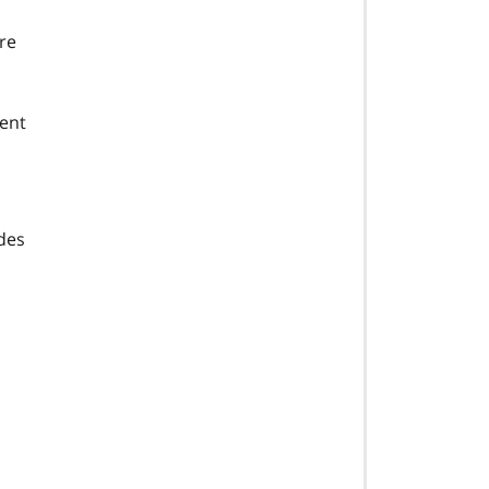
ire
ent
 des