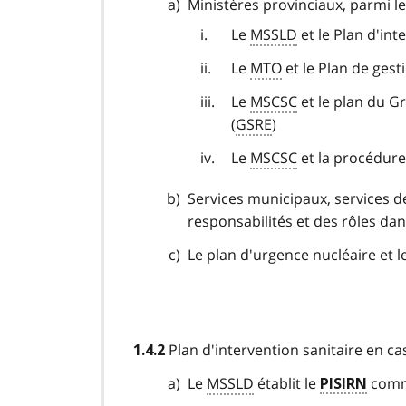
Ministères provinciaux, parmi le
Le
MSSLD
et le Plan d'int
Le
MTO
et le Plan de gest
Le
MSCSC
et le plan du G
(
GSRE
)
Le
MSCSC
et la procédure 
Services municipaux, services d
responsabilités et des rôles da
Le plan d'
urgence nucléaire
et l
Plan d'intervention sanitaire en ca
1.4.2
Le
MSSLD
établit le
comm
PISIRN