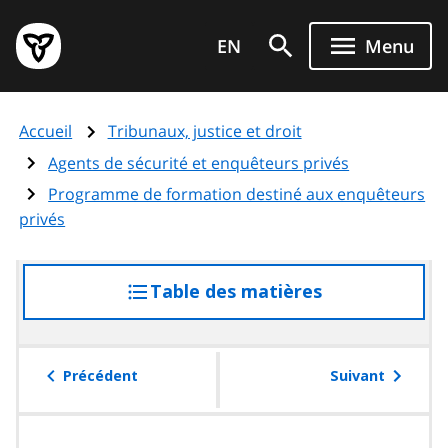
Aller
Page
au
EN
Menu
d'accueil
contenu
du
principal
gouvernement
Accueil
Tribunaux, justice et droit
de
l'Ontario
Agents de sécurité et enquêteurs privés
Programme de formation destiné aux enquêteurs
privés
Table des matières
accéder
à
la
table
Précédent
Suivant
des
matières