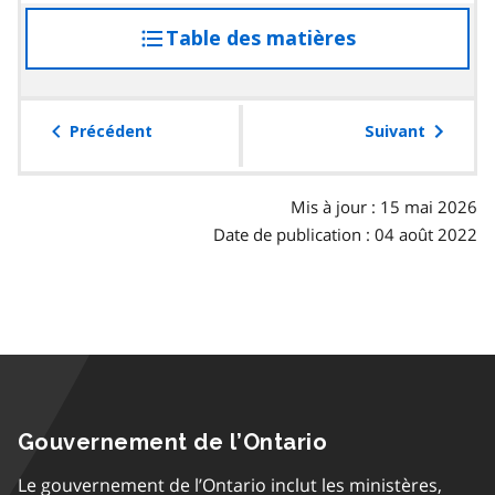
Table des matières
accéder
à
la
table
Précédent
Suivant
des
matières
Mis à jour : 15 mai 2026
Date de publication : 04 août 2022
Gouvernement de l’Ontario
Le gouvernement de l’Ontario inclut les ministères,