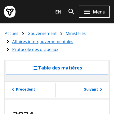
Aller
Page
au
EN
Menu
d'accueil
contenu
du
principal
gouvernement
Accueil
Gouvernement
Ministères
de
l'Ontario
Affaires intergouvernementales
Protocole des drapeaux
Table des matières
accéder
à
la
table
Précédent
Suivant
des
matières