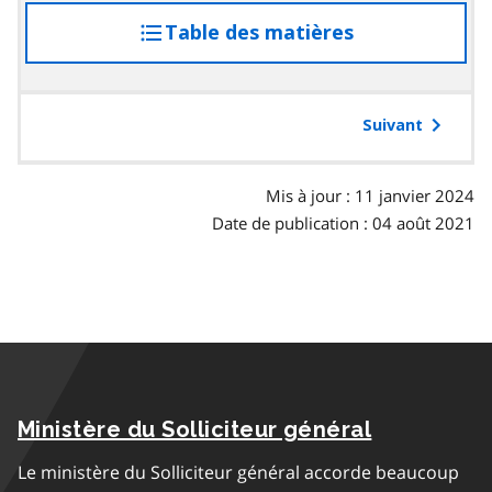
Table des matières
accéder
à
la
table
Suivant
des
matières
Mis à jour : 11 janvier 2024
Date de publication : 04 août 2021
Ministère du Solliciteur général
Le ministère du Solliciteur général accorde beaucoup