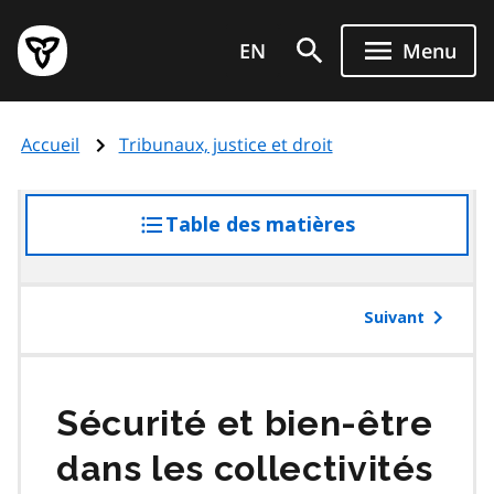
Aller
Page
au
EN
Menu
d'accueil
contenu
du
principal
gouvernement
Accueil
Tribunaux, justice et droit
de
l'Ontario
Table des matières
accéder
à
la
table
Suivant
des
matières
Sécurité et bien-être
dans les collectivités