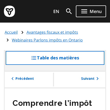
Aller
Page
au
EN
Menu
d'accueil
contenu
du
principal
gouvernement
Accueil
Avantages fiscaux et impôts
de
l'Ontario
Webinaires Parlons impôts en Ontario
Table des matières
accéder
à
la
table
Précédent
Suivant
des
matières
Comprendre l’impôt