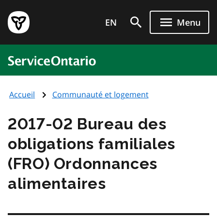
Aller
Page
au
EN
Menu
d'accueil
contenu
du
principal
gouvernement
ServiceOntario
de
l'Ontario
Accueil
Communauté et logement
2017-02 Bureau des
obligations familiales
(FRO) Ordonnances
alimentaires