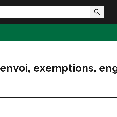
rcher
Soumett
renvoi, exemptions, e