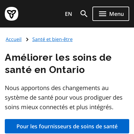
Aller
Page
au
EN
Menu
d'accueil
contenu
du
principal
gouvernement
Accueil
Santé et bien-être
de
l'Ontario
Améliorer les soins de
santé en Ontario
Nous apportons des changements au
système de santé pour vous prodiguer des
soins mieux connectés et plus intégrés.
Pour les fournisseurs de soins de santé