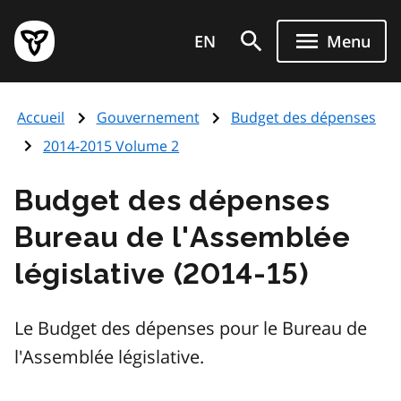
Aller
Page
au
EN
Menu
d'accueil
contenu
du
principal
gouvernement
Accueil
Gouvernement
Budget des dépenses
de
l'Ontario
2014-2015 Volume 2
Budget des dépenses
Bureau de l'Assemblée
législative (2014-15)
Le Budget des dépenses pour le Bureau de
l'Assemblée législative.