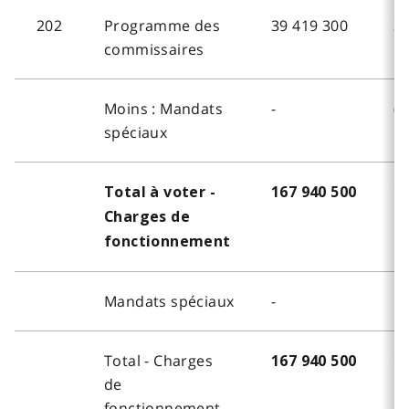
202
Programme des
39 419 300
32
commissaires
Moins : Mandats
-
(5
spéciaux
Total à voter -
167 940 500
10
Charges de
fonctionnement
Mandats spéciaux
-
56
Total - Charges
167 940 500
16
de
fonctionnement