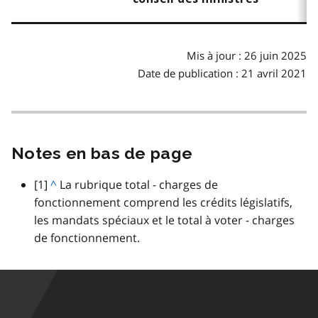
Mis à jour : 26 juin 2025
Date de publication : 21 avril 2021
Notes en bas de page
note
[1]
R
^
La rubrique total - charges de
de
fonctionnement comprend les crédits législatifs,
e
bas
les mandats spéciaux et le total à voter - charges
t
de
de fonctionnement.
o
page
u
r
a
u