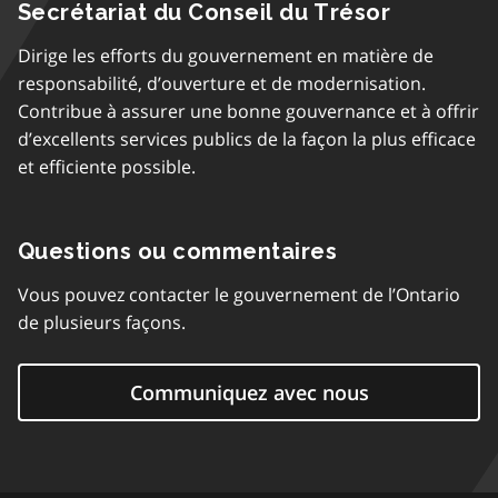
Secrétariat du Conseil du Trésor
p
a
Dirige les efforts du gouvernement en matière de
r
responsabilité, d’ouverture et de modernisation.
a
Contribue à assurer une bonne gouvernance et à offrir
g
d’excellents services publics de la façon la plus efficace
r
et efficiente possible.
a
p
h
Questions ou commentaires
e
Vous pouvez contacter le gouvernement de l’Ontario
de plusieurs façons.
Communiquez avec nous