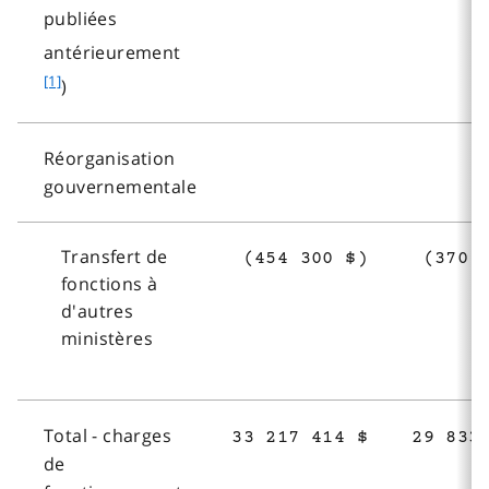
publiées
f
antérieurement
o
[1]
)
o
t
Réorganisation
n
gouvernementale
o
t
e
Transfert de
(454 300 $)
(370 
1
fonctions à
d'autres
ministères
Total - charges
33 217 414 $
29 833
de