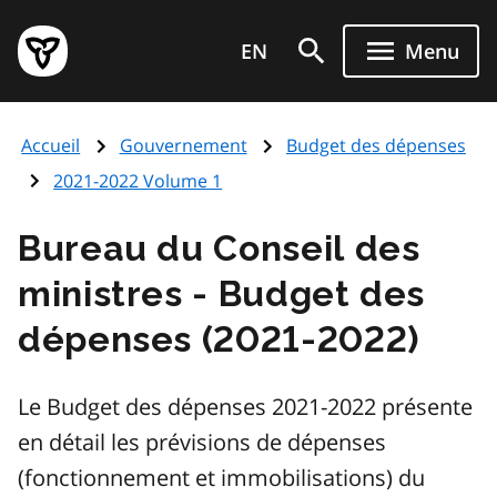
Aller
Page
au
EN
Menu
d'accueil
contenu
du
principal
gouvernement
Accueil
Gouvernement
Budget des dépenses
de
l'Ontario
2021-2022 Volume 1
Bureau du Conseil des
ministres - Budget des
dépenses (2021-2022)
Le Budget des dépenses 2021-2022 présente
en détail les prévisions de dépenses
(fonctionnement et immobilisations) du