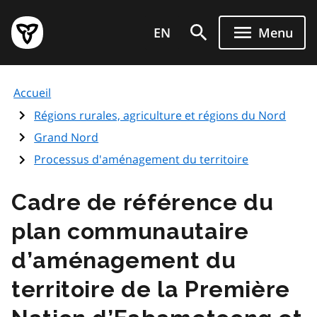
Aller
Page
au
EN
Menu
d'accueil
contenu
du
principal
gouvernement
Accueil
de
l'Ontario
Régions rurales, agriculture et régions du Nord
Grand Nord
Processus d'aménagement du territoire
Cadre de référence du
plan communautaire
d’aménagement du
territoire de la Première