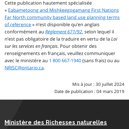
Cette publication hautement spécialisée
«
Eabametoong and Mishkeegogamang First Nations
Far North community based land use planning terms
of reference
» n’est disponible qu’en anglais
conformément au
Règlement 671/92
, selon lequel il
n’est pas obligatoire de la traduire en vertu de la
Loi
sur les services en français
. Pour obtenir des
renseignements en français, veuillez communiquer
avec le ministère au
1 800 667-1940
(sans frais) ou au
NRISC@ontario.ca
.
Mis à jour : 30 juillet 2024
Date de publication : 04 mars 2019
Ministère des Richesses naturelles