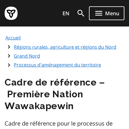
Aller
Page
au
EN
Menu
d'accueil
contenu
du
principal
gouvernement
Accueil
de
l'Ontario
Régions rurales, agriculture et régions du Nord
Grand Nord
Processus d'aménagement du territoire
Cadre de référence –
Première Nation
Wawakapewin
Cadre de référence pour le processus de