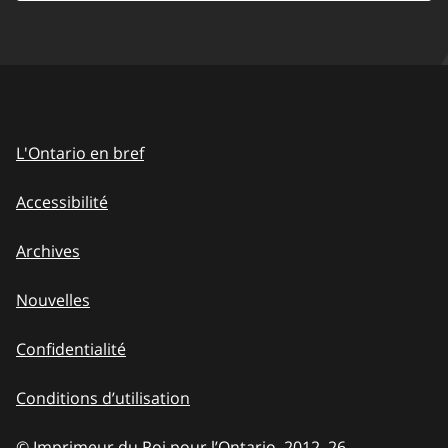
L'Ontario en bref
Accessibilité
Archives
Nouvelles
Confidentialité
Conditions d’utilisation
© Imprimeur du Roi pour l’Ontario, 2012
–
to
26