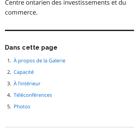
Centre ontarien des investissements et du
commerce.
Dans cette page
Passer
cette
navigation
À propos de la Galerie
de
Capacité
page
À l’intérieur
Téléconférences
Photos