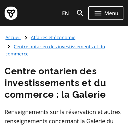
Aller
Page
au
EN
Menu
d'accueil
contenu
du
principal
gouvernement
Accueil
Affaires et économie
de
l'Ontario
Centre ontarien des investissements et du
commerce
Centre ontarien des
investissements et du
commerce : la Galerie
Renseignements sur la réservation et autres
renseignements concernant la Galerie du