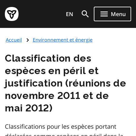
Aller
Page
au
EN
Menu
d'accueil
contenu
du
principal
gouvernement
Accueil
Environnement et énergie
de
l'Ontario
Classification des
espèces en péril et
justification (réunions de
novembre 2011 et de
mai 2012)
Classifications pour les espèces portant