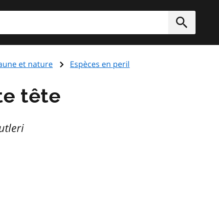
rcher
Soumett
aune et nature
Espèces en peril
te tête
tleri