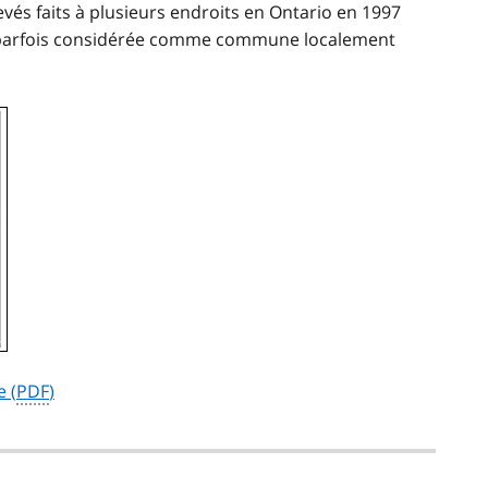
levés faits à plusieurs endroits en Ontario en 1997
est parfois considérée comme commune localement
e (
PDF
)