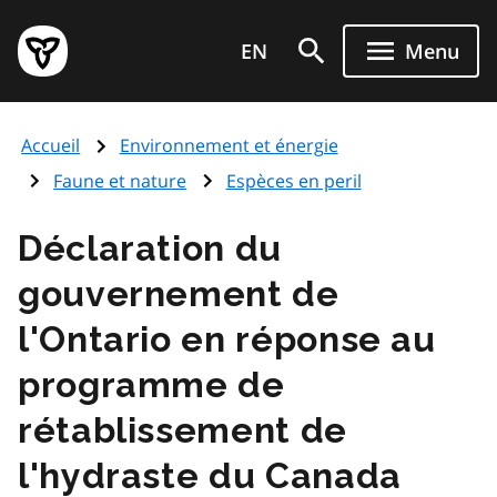
Aller
Page
au
EN
Menu
d'accueil
contenu
du
principal
gouvernement
Accueil
Environnement et énergie
de
l'Ontario
Faune et nature
Espèces en peril
Déclaration du
gouvernement de
l'Ontario en réponse au
programme de
rétablissement de
l'hydraste du Canada