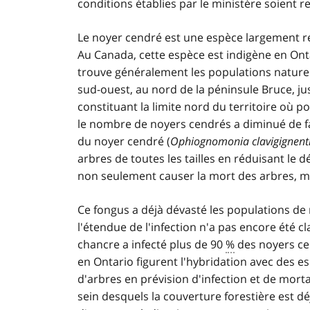
conditions établies par le ministère soient r
Le noyer cendré est une espèce largement r
Au Canada, cette espèce est indigène en On
trouve généralement les populations naturel
sud-ouest, au nord de la péninsule Bruce, jusq
constituant la limite nord du territoire où 
le nombre de noyers cendrés a diminué de f
du noyer cendré (
Ophiognomonia clavigignent
arbres de toutes les tailles en réduisant le d
non seulement causer la mort des arbres, m
Ce fongus a déjà dévasté les populations de
l'étendue de l'infection n'a pas encore été cl
chancre a infecté plus de 90
%
des noyers ce
en Ontario figurent l'hybridation avec des es
d'arbres en prévision d'infection et de mortal
sein desquels la couverture forestière est déj