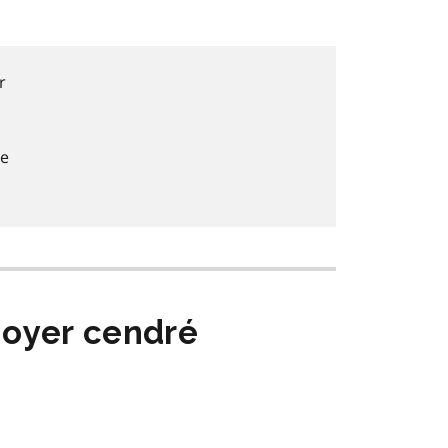
r
ne
noyer cendré