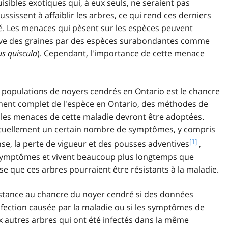
sibles exotiques qui, à eux seuls, ne seraient pas
ssissent à affaiblir les arbres, ce qui rend ces derniers
é. Les menaces qui pèsent sur les espèces peuvent
ive des graines par des espèces surabondantes comme
us quiscula
). Cependant, l'importance de cette menace
s populations de noyers cendrés en Ontario est le chancre
ement complet de l'espèce en Ontario, des méthodes de
 les menaces de cette maladie devront être adoptées.
bituellement un certain nombre de symptômes, y compris
f
[1]
se, la perte de vigueur et des pousses adventives
,
o
 symptômes et vivent beaucoup plus longtemps que
o
e que ces arbres pourraient être résistants à la maladie.
t
n
stance au chancre du noyer cendré si des données
o
t
nfection causée par la maladie ou si les symptômes de
e
x autres arbres qui ont été infectés dans la même
1