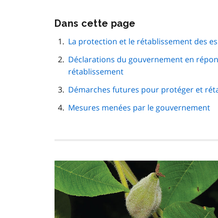
Passer
Dans cette page
cette
navigation
La protection et le rétablissement des e
de
Déclarations du gouvernement en répo
page
rétablissement
Démarches futures pour protéger et réta
Mesures menées par le gouvernement