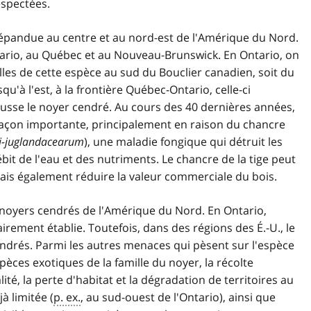
espectées.
épandue au centre et au nord-est de l'Amérique du Nord.
tario, au Québec et au Nouveau-Brunswick. En Ontario, on
les de cette espèce au sud du Bouclier canadien, soit du
u'à l'est, à la frontière Québec-Ontario, celle-ci
pousse le noyer cendré. Au cours des 40 dernières années,
açon importante, principalement en raison du chancre
i-juglandacearum
), une maladie fongique qui détruit les
ébit de l'eau et des nutriments. Le chancre de la tige peut
ais également réduire la valeur commerciale du bois.
 noyers cendrés de l'Amérique du Nord. En Ontario,
airement établie. Toutefois, dans des régions des É.-U., le
ndrés. Parmi les autres menaces qui pèsent sur l'espèce
pèces exotiques de la famille du noyer, la récolte
ité, la perte d'habitat et la dégradation de territoires au
à limitée (
p. ex.
, au sud-ouest de l'Ontario), ainsi que