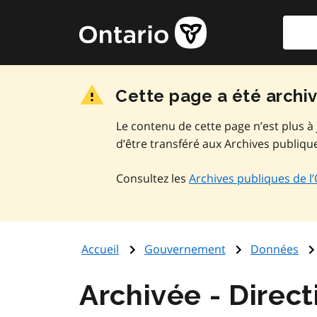
Aller
Reche
Page
au
d'accueil
contenu
du
principal
gouvernement
Cette page a été archi
de
l'Ontario
Le contenu de cette page n’est plus à 
d’être transféré aux Archives publique
Consultez les
Archives publiques de l
Accueil
Gouvernement
Données
Direct