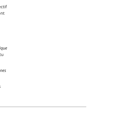
ctif
ont
lique
tu
nnes
s