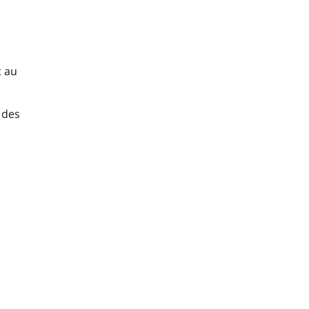
t au
 des