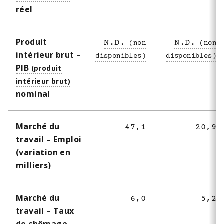
réel
Produit
N.D.
N.D.
intérieur brut –
PIB
nominal
Marché du
47,1
20,9
travail – Emploi
(variation en
milliers)
Marché du
6,0
5,2
travail – Taux