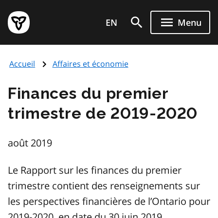
Aller
Page
au
EN
Menu
d'accueil
contenu
du
principal
gouvernement
Accueil
Affaires et économie
de
l'Ontario
Finances du premier
trimestre de 2019-2020
août 2019
Le Rapport sur les finances du premier
trimestre contient des renseignements sur
les perspectives financières de l’Ontario pour
2019-2020, en date du 30 juin 2019.