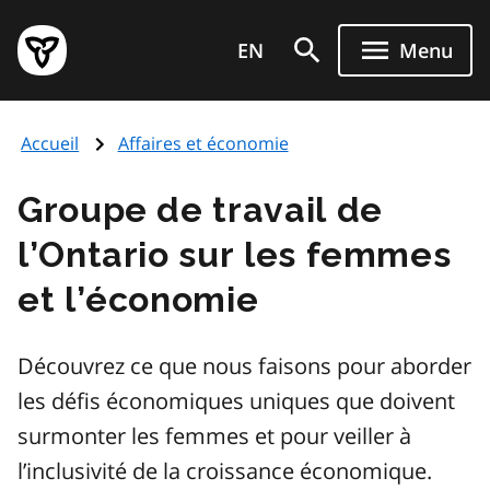
Aller
Page
au
EN
Menu
d'accueil
contenu
du
principal
gouvernement
Accueil
Affaires et économie
de
l'Ontario
Groupe de travail de
l’Ontario sur les femmes
et l’économie
Découvrez ce que nous faisons pour aborder
les défis économiques uniques que doivent
surmonter les femmes et pour veiller à
l’inclusivité de la croissance économique.