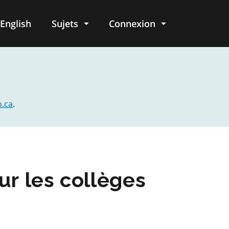
English
Sujets
Connexion
re
o.ca
.
r les collèges