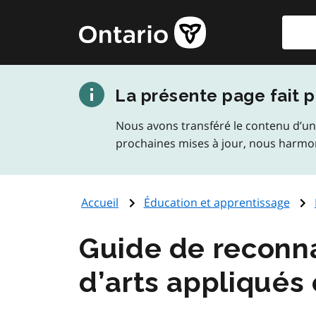
Aller
Reche
Page
au
d'accueil
contenu
du
principal
gouvernement
La présente page fait p
de
l'Ontario
Nous avons transféré le contenu d’un
prochaines mises à jour, nous harmo
Accueil
Éducation et apprentissage
Guide de reconna
d’arts appliqués