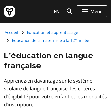
Aller
Page
au
EN
Menu
d'accueil
contenu
du
principal
gouvernement
Accueil
Éducation et apprentissage
de
e
l'Ontario
Éducation de la maternelle à la 12
année
L’éducation en langue
française
Apprenez-en davantage sur le système
scolaire de langue française, les critères
d’éligibilité pour votre enfant et les modalités
d’inscription.