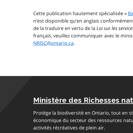
Cette publication hautement spécialisée «
Ba
n’est disponible qu’en anglais conformémen
de la traduire en vertu de la
Loi sur les servic
français, veuillez communiquer avec le mini
NRISC@ontario.ca
.
Ministère des Richesses nat
Protège la biodiversité en Ontario, tout en 
économique du secteur des ressources nature
activités récréatives de plein air.