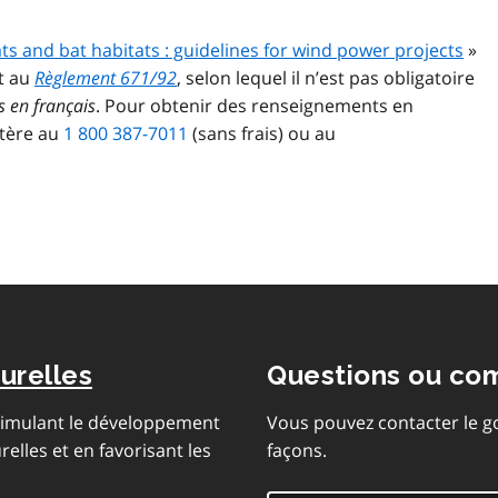
ts and bat habitats : guidelines for wind power projects
»
t au
Règlement 671/92
, selon lequel il n’est pas obligatoire
es en français
. Pour obtenir des renseignements en
stère au
1 800 387-7011
(sans frais) ou au
urelles
Questions ou co
stimulant le développement
Vous pouvez contacter le g
lles et en favorisant les
façons.