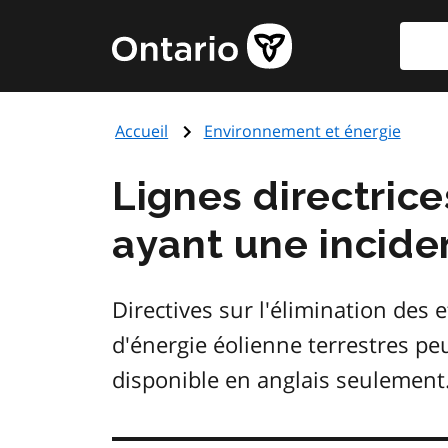
Aller
Reche
Page
au
d'accueil
contenu
du
principal
gouvernement
Accueil
Environnement et énergie
de
l'Ontario
Lignes directrice
ayant une incide
Directives sur l'élimination des ef
d'énergie éolienne terrestres pe
disponible en anglais seulement