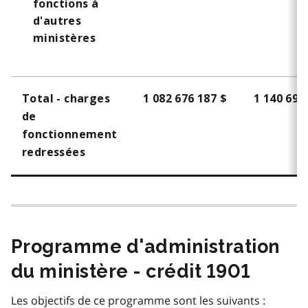
fonctions à
d'autres
ministères
Total - charges
1 082 676 187 $
1 140 699
de
fonctionnement
redressées
Programme d'administration
du ministère - crédit 1901
Les objectifs de ce programme sont les suivants :