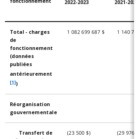
fonctionnement
2022-2023
2021-2022
1 082 699 687 $
1 140 72
Total - charges
de
fonctionnement
(données
publiées
f
antérieurement
o
[1]
)
o
t
Réorganisation
n
gouvernementale
o
t
e
(23 500 $)
(29 976 $
Transfert de
1