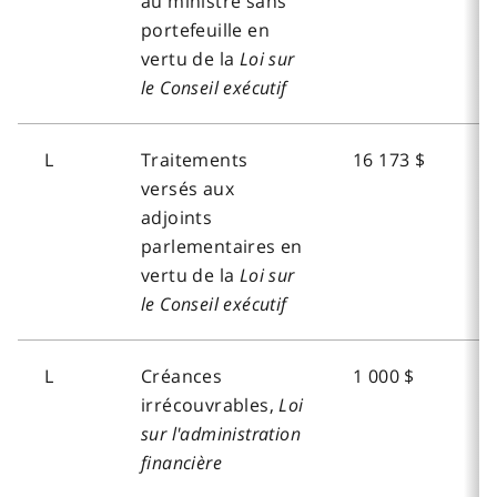
au ministre sans
portefeuille en
vertu de la
Loi sur
le Conseil exécutif
L
Traitements
16 173 $
versés aux
adjoints
parlementaires en
vertu de la
Loi sur
le Conseil exécutif
L
Créances
1 000 $
irrécouvrables,
Loi
sur l'administration
financière