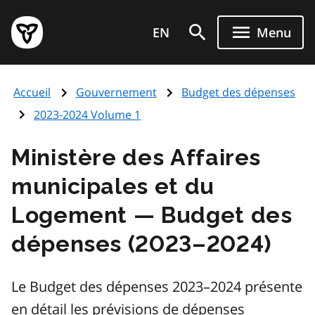
Aller
Page
au
EN
Menu
d'accueil
contenu
du
principal
gouvernement
Accueil
Gouvernement
Budget des dépenses
de
l'Ontario
2023-2024 Volume 1
Ministère des Affaires
municipales et du
Logement — Budget des
dépenses (2023–2024)
Le Budget des dépenses 2023–2024 présente
en détail les prévisions de dépenses