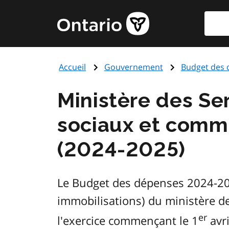
Aller
Reche
Page
au
d'accueil
contenu
du
principal
gouvernement
Accueil
Gouvernement
Budget des 
de
l'Ontario
Ministère des Ser
sociaux et comm
(2024-2025)
Le Budget des dépenses 2024-202
immobilisations) du ministère de
er
l'exercice commençant le 1
avri