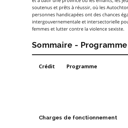
et à bâtir une province où les enfants, les je
soutenus et prêts à réussir, où les Autochto
personnes handicapées ont des chances égales
intergouvernementale et intersectorielle p
femmes et lutter contre la violence sexiste.
Sommaire - Programme 
Crédit
Programme
Charges de fonctionnement