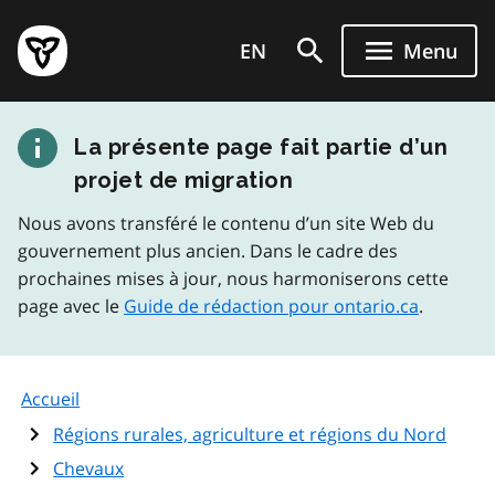
Aller
Page
au
EN
Menu
d'accueil
contenu
du
principal
gouvernement
La présente page fait partie d’un
de
l'Ontario
projet de migration
Nous avons transféré le contenu d’un site Web du
gouvernement plus ancien. Dans le cadre des
prochaines mises à jour, nous harmoniserons cette
page avec le
Guide de rédaction pour ontario.ca
.
Accueil
Régions rurales, agriculture et régions du Nord
Chevaux