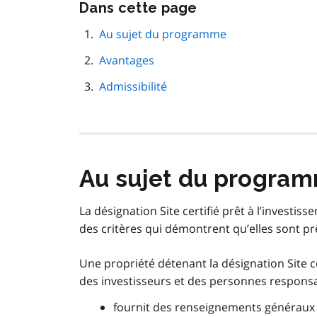
Passer
Dans cette page
cette
navigation
Au sujet du programme
de
Avantages
page
Admissibilité
Au sujet du progra
La désignation Site certifié prêt à l’investi
des critères qui démontrent qu’elles sont p
Une propriété détenant la désignation Site ce
des investisseurs et des personnes responsabl
fournit des renseignements généraux sur