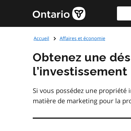
Aller
Reche
Page
au
d'accueil
contenu
du
principal
gouvernement
Accueil
Affaires et économie
de
l'Ontario
Obtenez une désig
l’investissement 
Si vous possédez une propriété i
matière de marketing pour la p