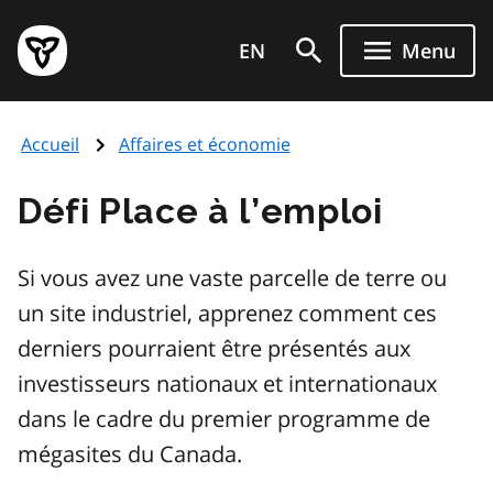
Aller
Page
au
EN
Menu
d'accueil
contenu
du
principal
gouvernement
Accueil
Affaires et économie
de
l'Ontario
Défi Place à l’emploi
Si vous avez une vaste parcelle de terre ou
un site industriel, apprenez comment ces
derniers pourraient être présentés aux
investisseurs nationaux et internationaux
dans le cadre du premier programme de
mégasites du Canada.