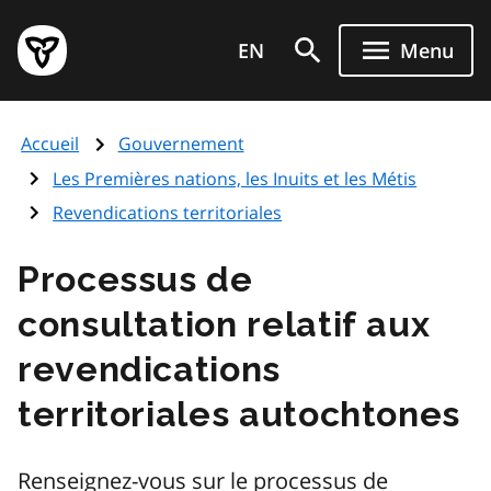
Aller
Page
au
EN
Menu
d'accueil
contenu
du
principal
gouvernement
Accueil
Gouvernement
de
l'Ontario
Les Premières nations, les Inuits et les Métis
Revendications territoriales
Processus de
consultation relatif aux
revendications
territoriales autochtones
Renseignez-vous sur le processus de