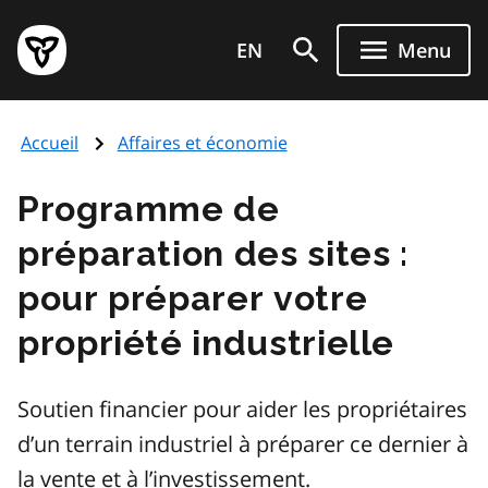
Aller
Page
au
EN
Menu
d'accueil
contenu
du
principal
gouvernement
Accueil
Affaires et économie
de
l'Ontario
Programme de
préparation des sites :
pour préparer votre
propriété industrielle
Soutien financier pour aider les propriétaires
d’un terrain industriel à préparer ce dernier à
la vente et à l’investissement.