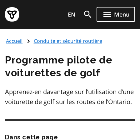
Aller
Page
au
EN
Menu
d'accueil
contenu
du
principal
gouvernement
Accueil
Conduite et sécurité routière
de
l'Ontario
Programme pilote de
voiturettes de golf
Apprenez-en davantage sur l’utilisation d’une
voiturette de golf sur les routes de l’Ontario.
Dans cette page
Passer