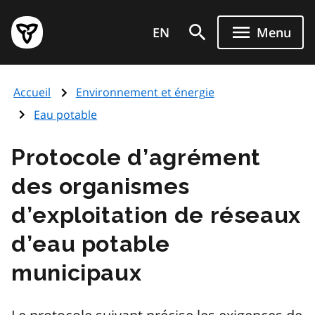
Aller
Page
au
EN
Menu
d'accueil
contenu
du
principal
gouvernement
Accueil
Environnement et énergie
de
l'Ontario
Eau potable
Protocole d’agrément
des organismes
d’exploitation de réseaux
d’eau potable
municipaux