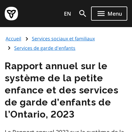
Aller
Page
au
EN
Menu
d'accueil
contenu
du
principal
gouvernement
Accueil
Services sociaux et familiaux
de
l'Ontario
Services de garde d'enfants
Rapport annuel sur le
système de la petite
enfance et des services
de garde d’enfants de
l’Ontario, 2023